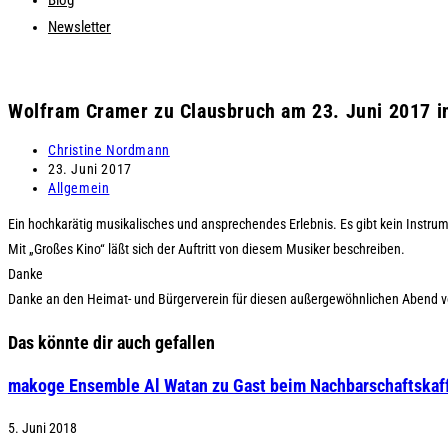
Blog
Newsletter
Wolfram Cramer zu Clausbruch am 23. Juni 2017 i
Beitrags-
Christine Nordmann
Autor:
Beitrag
23. Juni 2017
veröffentlicht:
Beitrags-
Allgemein
Kategorie:
Ein hochkarätig musikalisches und ansprechendes Erlebnis. Es gibt kein Instru
Mit „Großes Kino“ läßt sich der Auftritt von diesem Musiker beschreiben.
Danke
Danke an den Heimat- und Bürgerverein für diesen außergewöhnlichen Abend vo
Das könnte dir auch gefallen
makoge Ensemble Al Watan zu Gast beim Nachbarschaftskaf
5. Juni 2018