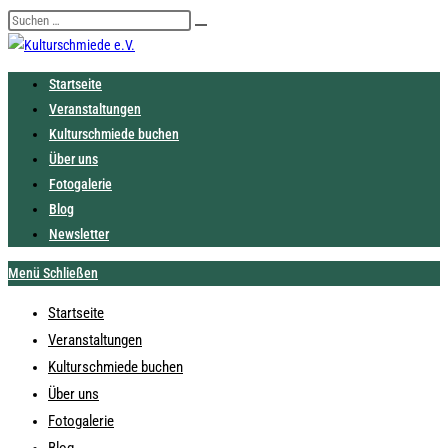
Zum
Diese
Suche
Inhalt
Website
starten
springen
durchsuchen
Startseite
Veranstaltungen
Kulturschmiede buchen
Über uns
Fotogalerie
Blog
Newsletter
Menü
Schließen
Startseite
Veranstaltungen
Kulturschmiede buchen
Über uns
Fotogalerie