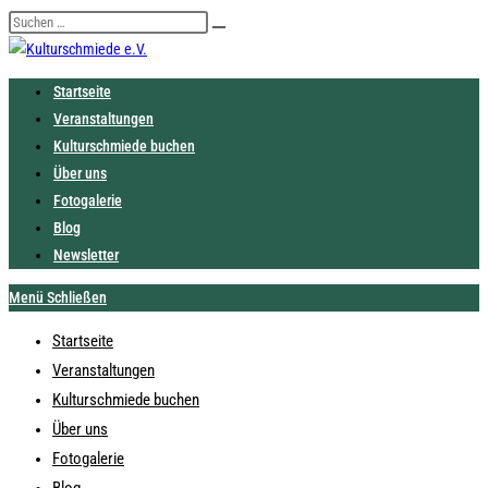
Zum
Diese
Suche
Inhalt
Website
starten
springen
durchsuchen
Startseite
Veranstaltungen
Kulturschmiede buchen
Über uns
Fotogalerie
Blog
Newsletter
Menü
Schließen
Startseite
Veranstaltungen
Kulturschmiede buchen
Über uns
Fotogalerie