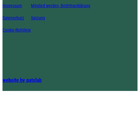
Impressum
Mitglied werden, Beitrittserklärung
Datenschutz
Satzung
Cookie-Richtlinie
_______-
website by patslab