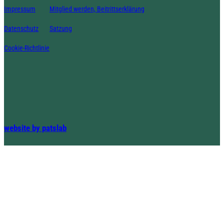
Impressum
Mitglied werden, Beitrittserklärung
Datenschutz
Satzung
Cookie-Richtlinie
_______-
website by patslab